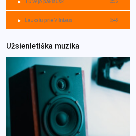
Tu vėjo paklausk
0:55
Lauksiu prie Vilniaus
0:45
Užsienietiška muzika