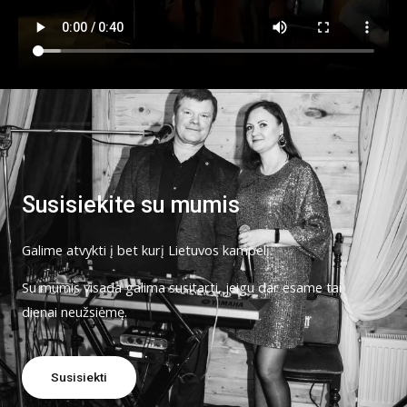
Susisiekite su mumis
Galime atvykti į bet kurį Lietuvos kampelį.
Su mumis visada galima susitarti, jeigu dar esame tai
dienai neužsiėmę.
Susisiekti