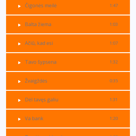
Čigonės meilė
1:47
Balta žiema
1:03
Ačiū, kad esi
1:07
Tavo šypsena
1:32
Žvaigždės
0:35
Dėl tavęs galiu
1:31
Va bank
1:20