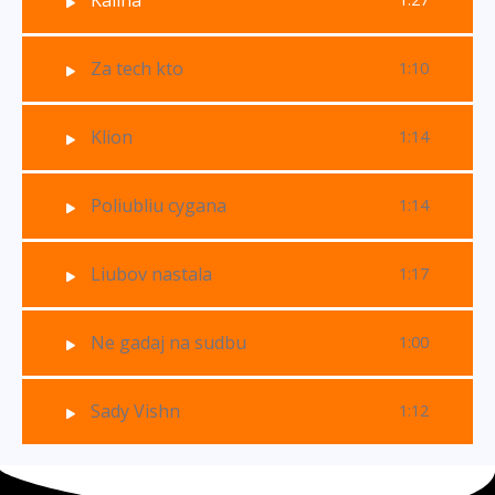
Kalina
Za tech kto
1:10
Klion
1:14
Poliubliu cygana
1:14
Liubov nastala
1:17
Ne gadaj na sudbu
1:00
Sady Vishn
1:12