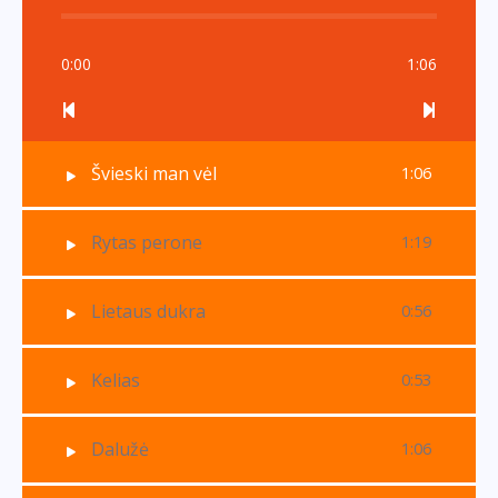
0:00
1:06
Švieski man vėl
1:06
Rytas perone
1:19
Lietaus dukra
0:56
Kelias
0:53
Dalužė
1:06