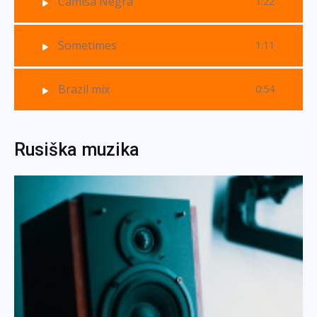
Camisa Negra
1:22
Sometimes
1:11
Brazil mix
0:54
Rusiška muzika